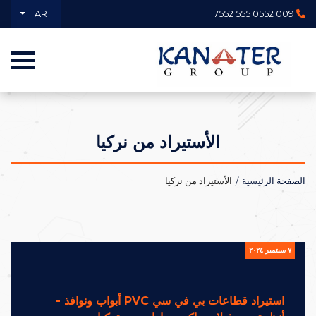
AR
009 0552 555 7552
الأستيراد من نركيا
الصفحة الرئيسية
الأستيراد من نركيا
٧ سبتمبر ٢٠٢٤
استيراد قطاعات بي في سي PVC أبواب ونوافذ -