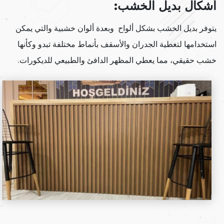
أشكال بديل الخشب:
يتوفر بديل الخشب بشكل ألواح وبعدة ألوان خشبية والتي يمكن
استخدامها لتغطية الجدران والأسقف بأنماط مختلفة تبدو وكأنها
خشب حقيقي، مما يعطي المظهر الدافئ والطبيعي للديكورات.