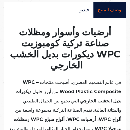
وصف المنتج
فيديو
أرضيات وأسوار ومظلات
صناعة تركية كومبوزيت
WPC ديكورات بديل الخشب
الخارجي
في عالم التصميم العصري، أصبحت منتجات
WPC –
Wood Plastic Composite
من أبرز حلول
ديكورات
بديل الخشب الخارجي
التي تجمع بين الجمال الطبيعي
والمتانة العالية. تقدم الصناعة التركية مجموعة واسعة من
ألواح WPC، أرضيات WPC، ألواح سياج WPC
و
مظلات
بيرجولا WPC
، مما يجعلها الخيار المثالي للمنازل والمشاريع